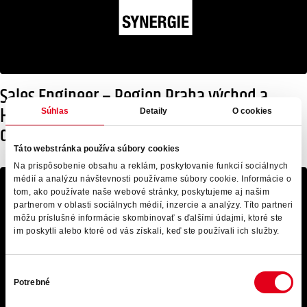
Sales Engineer – Region Praha východ a
Hradec Hrálové | Start kariéry v technickém
Súhlas
Detaily
O cookies
obchodě
Táto webstránka používa súbory cookies
Na prispôsobenie obsahu a reklám, poskytovanie funkcií sociálnych
médií a analýzu návštevnosti používame súbory cookie. Informácie o
tom, ako používate naše webové stránky, poskytujeme aj našim
partnerom v oblasti sociálnych médií, inzercie a analýzy. Títo partneri
môžu príslušné informácie skombinovať s ďalšími údajmi, ktoré ste
im poskytli alebo ktoré od vás získali, keď ste používali ich služby.
Výber
Potrebné
súhlasu