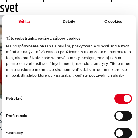
svet
Súhlas
Detaily
O cookies
Táto webstránka používa súbory cookies
Na prispôsobenie obsahu a reklám, poskytovanie funkcií sociálnych
médií a analýzu návštevnosti používame súbory cookie. Informácie o
tom, ako používate naše webové stránky, poskytujeme aj našim
partnerom v oblasti sociálnych médií, inzercie a analýzy. Títo partneri
môžu príslušné informácie skombinovať s ďalšími údajmi, ktoré ste
im poskytli alebo ktoré od vás získali, keď ste používali ich služby.
Výber
Potrebné
súhlasu
Od roku 2021 sme trvalo auditovaní v nezávislom
Preferencie
systéme hodnotenia CSR EcoVadis, ktorý hodnotí
štyri okruhy:
Štatistiky