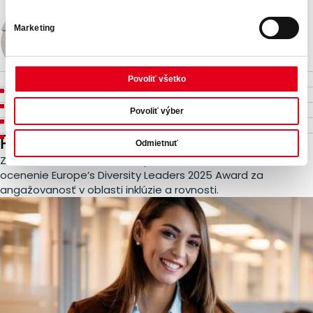
Marketing
Pracovné podmienky a ľudské práva
Povoliť všetko
Životné prostredie
Férové ​​podnikanie
Povoliť výber
Zodpovedný nákup
Patríme medzi lídrov diverzity
Odmietnuť
Zaradili sme sa medzi 850 spoločností, ktoré získali
ocenenie Europe’s Diversity Leaders 2025 Award za
angažovanosť v oblasti inklúzie a rovnosti.