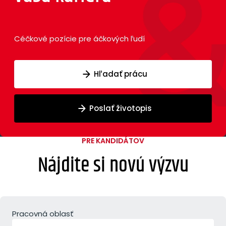
Céčkové pozície pre áčkových ľudí
Hľadať prácu
Poslať životopis
PRE KANDIDÁTOV
Nájdite si novú výzvu
Pracovná oblasť