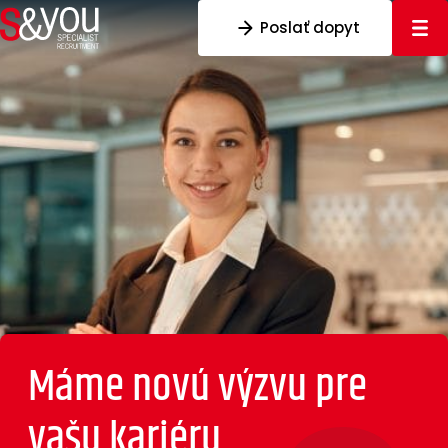
Preskočiť na obsah
Poslať dopyt
Máme novú
výzvu pre
vašu kariéru