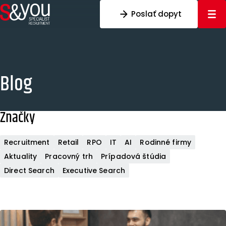
Preskočiť na obsah
Poslať dopyt
Blog
Značky
Recruitment
Retail
RPO
IT
AI
Rodinné firmy
Aktuality
Pracovný trh
Prípadová štúdia
Direct Search
Executive Search