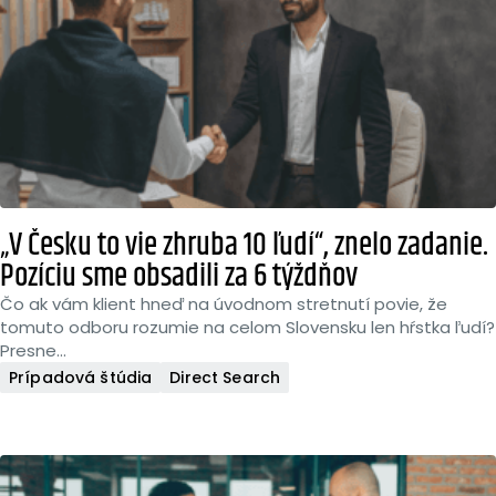
„V Česku to vie zhruba 10 ľudí“, znelo zadanie.
Pozíciu sme obsadili za 6 týždňov
Čo ak vám klient hneď na úvodnom stretnutí povie, že
tomuto odboru rozumie na celom Slovensku len hŕstka ľudí?
Presne...
Prípadová štúdia
Direct Search