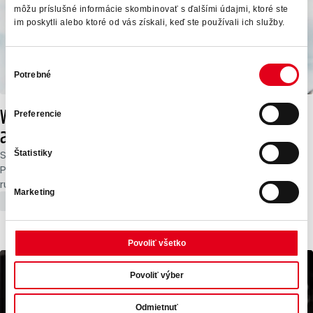
môžu príslušné informácie skombinovať s ďalšími údajmi, ktoré ste
im poskytli alebo ktoré od vás získali, keď ste používali ich služby.
Výber
Potrebné
súhlasu
Work-life balance v roku 2026: Rovnováha
Preferencie
ako konkurenčná výhoda
Svet práce sa za posledné roky dramaticky zmenil.
Štatistiky
Pandémia urýchlila digitálnu transformáciu, AI prebrala
rutinné úlohy a hranica medzi pracovným...
Marketing
Aktuality
Povoliť všetko
Povoliť výber
Odmietnuť