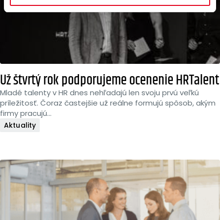
Už štvrtý rok podporujeme ocenenie HRTalent
Mladé talenty v HR dnes nehľadajú len svoju prvú veľkú
príležitosť. Čoraz častejšie už reálne formujú spôsob, akým
firmy pracujú...
Aktuality