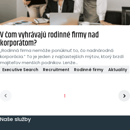
V čom vyhrávajú rodinné firmy nad
korporátom?
„Rodinná firma nemôže ponúknuť to, čo nadnárodná
korporácia.“ To je jeden z najčastejších mýtov, ktorý brzdí
majiteľov menších podnikov. Lenže...
Executive Search
Recruitment
Rodinné firmy
Aktuality
You're on page
1
Next p
us page
Naše služby