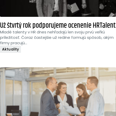
Už štvrtý rok podporujeme ocenenie HRTalent
Mladé talenty v HR dnes nehľadajú len svoju prvú veľkú
príležitosť. Čoraz častejšie už reálne formujú spôsob, akým
firmy pracujú...
Aktuality