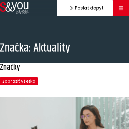
Preskočiť na obsah
Poslať dopyt
Značka:
Aktuality
Značky
Zobraziť všetko