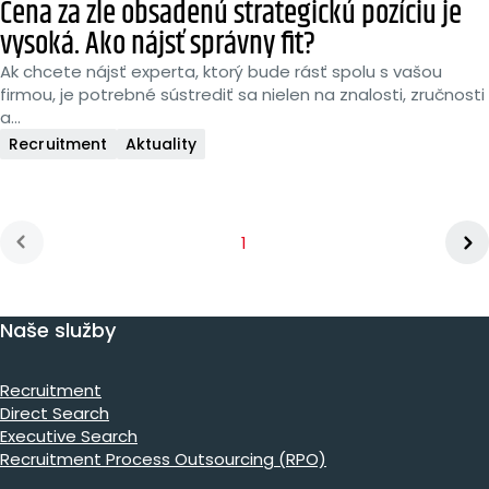
Cena za zle obsadenú strategickú pozíciu je
vysoká. Ako nájsť správny fit?
Ak chcete nájsť experta, ktorý bude rásť spolu s vašou
firmou, je potrebné sústrediť sa nielen na znalosti, zručnosti
a...
Recruitment
Aktuality
You're on page
1
Next p
us page
Naše služby
Recruitment
Direct Search
Executive Search
Recruitment Process Outsourcing (RPO)