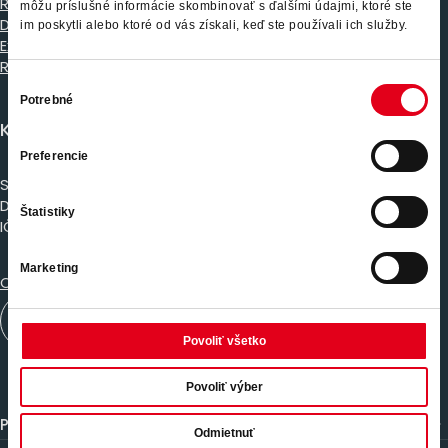
Recruitment
môžu príslušné informácie skombinovať s ďalšími údajmi, ktoré ste
Direct Search
im poskytli alebo ktoré od vás získali, keď ste používali ich služby.
Executive Search
Recruitment Process Outsourcing (RPO)
Výber
Potrebné
súhlasu
Kde nás nájdete
Preferencie
S&you - SYNERGIE
Dunajs​ká 4, 811 08 Bratislava,​​​​
Štatistiky
IČO: 35 766 239
Marketing
Osobné údaje a právne informácie
Sledujte nás na LinkedIn
Povoliť všetko
Povoliť výber
Pre spoločnosti
Odmietnuť