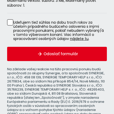
Maximálna veľkosť súboru: 3 MB, Maximálny počet
súborov: 1.
Udeľujem tiež súhlas na dobu troch rokov za
účelom prípadného budúceho oslovenia s inými
pracovnými ponukami, pokiaľ nebudem vybraný/á
v tomto výberovom konaní. Viac informácií o
spracovávaní osobných údajov
nájdete tu
.
Odoslať formulár
Na základe vašej reakcie na túto pracovnú ponuku budú
spoločnosti zo skupiny Synergie, a to spoločnosti SYNERGIE,
s.r.o., IČO: 458 08 139, SYNERGIE TEMPORARY HELP s.r.o., IČO:
26711834, obe so sídlom Na příkopě 854/14, Nové Město, 110
00 Praha 1, Česká republika a SYNERGIE Slovakia s.r.o., IČO:
35766239, SYNERGIE TEMPORARY HELP s. r. o., IČO: 48265403,
obe so sídlom Dunajská 4, 811 08 Bratislava, Slovenská
republika (ďalej len „Spoločnosti“), v zmysle nariadenia
Európskeho parlamentu a Rady (EU) č. 2016/679 o ochrane
fyzických osôb v súvislosti so spracovaním osobných
údajov a o voľnom pohybe týchto údajov (nariadenie
GDPR), spracovávať vaše osobné údaje po dobu trvania