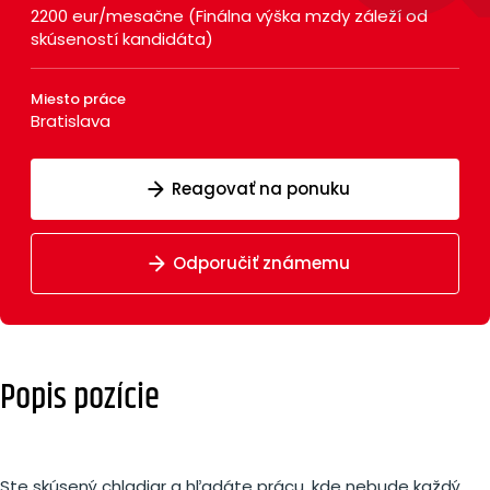
2200 eur/mesačne (Finálna výška mzdy záleží od
skúseností kandidáta)
Miesto práce
Bratislava
Reagovať na ponuku
Odporučiť známemu
Popis pozície
Ste skúsený chladiar a hľadáte prácu, kde nebude každý