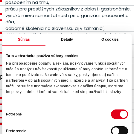
pôsobením na trhu,
prácu pre prestížnych zákazníkov z oblasti gastronómie,
vysokú mieru samostatnosti pri organizácii pracovného
dňa,
odborné školenia na Slovensku aj v zahraničí,
dôkladné zaškolenie – adaptácia môže trvať aj niekoľko
Súhlas
Detaily
O cookies
týždňov podľa vašich skúseností,
možnosť naučiť sa servis širokého spektra moderných
gastronomických zariadení,
Táto webstránka používa súbory cookies
odmeny za nadčasovú prácu.
Na prispôsobenie obsahu a reklám, poskytovanie funkcií sociálnych
médií a analýzu návštevnosti používame súbory cookie. Informácie o
Požiadavky
tom, ako používate naše webové stránky, poskytujeme aj našim
partnerom v oblasti sociálnych médií, inzercie a analýzy. Títo partneri
môžu príslušné informácie skombinovať s ďalšími údajmi, ktoré ste
odborná spôsobilosť podľa
im poskytli alebo ktoré od vás získali, keď ste používali ich služby.
§21
vyhlášky č. 508/2009 Z. z.,
platný certifikát
F-plyny
,
certifikát na tvrdé spájkovanie (pájkovanie),
Výber
vodičský preukaz skupiny B,
Potrebné
súhlasu
základná práca s počítačom.
Preferencie