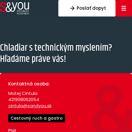
Preskočiť na obsah
Poslať dopyt
Chladiar s technickým myslením?
Hľadáme práve vás!
Kontaktná osoba:
Matej Cintula
421908062054
cintula@sandyou.sk
Cestovný ruch a gastro
Plat