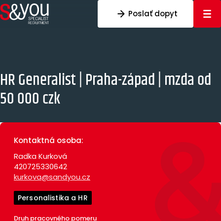
Preskočiť na obsah
Poslať dopyt
HR Generalist | Praha-západ | mzda od
50 000 czk
Kontaktná osoba:
Radka Kurková
420725330642
kurkova@sandyou.cz
Personalistika a HR
Druh pracovného pomeru