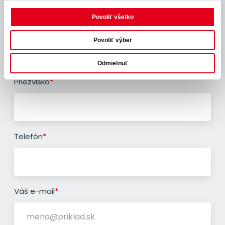
Povoliť všetko
"
Vaše meno
*
" označuje povinné polia
*
Povoliť výber
Odmietnuť
Priezvisko
*
Telefón
*
Váš e-mail
*