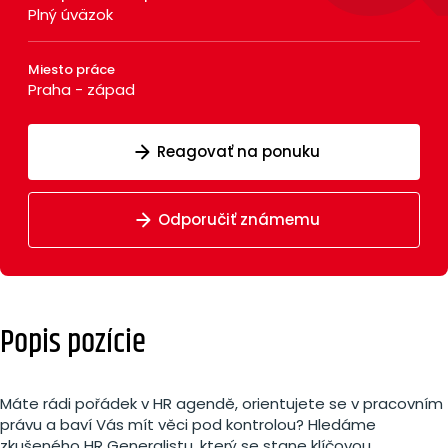
Plný úväzok
Miesto práce
Praha - západ
Reagovať na ponuku
Odporučiť známemu
Popis pozície
Máte rádi pořádek v HR agendě, orientujete se v pracovním
právu a baví Vás mít věci pod kontrolou? Hledáme
zkušeného HR Generalistu, který se stane klíčovou