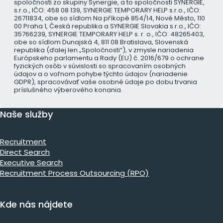
spoločnosti zo skupiny Synergie, a to spoločnosti SYNERGIE,
s.r.o., IČO: 458 08 139, SYNERGIE TEMPORARY HELP s.r.o., IČO:
26711834, obe so sídlom Na příkopě 854/14, Nové Město, 110
00 Praha 1, Česká republika a SYNERGIE Slovakia s.r.o., IČO:
35766239, SYNERGIE TEMPORARY HELP s. r. o., IČO: 48265403,
obe so sídlom Dunajská 4, 811 08 Bratislava, Slovenská
republika (ďalej len „Spoločnosti“), v zmysle nariadenia
Európskeho parlamentu a Rady (EU) č. 2016/679 o ochrane
fyzických osôb v súvislosti so spracovaním osobných
údajov a o voľnom pohybe týchto údajov (nariadenie
GDPR), spracovávať vaše osobné údaje po dobu trvania
príslušného výberového konania.
Naše služby
Recruitment
Direct Search
Executive Search
Recruitment Process Outsourcing (RPO)
Kde nás nájdete