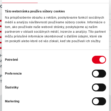
Co nabízíme?
Táto webstránka používa súbory cookies
zázemí mezinárodní společnosti,
Na prispôsobenie obsahu a reklám, poskytovanie funkcií sociálnych
roční bonusový systém dle výsledků společnosti,
médií a analýzu návštevnosti používame súbory cookie. Informácie o
5 týdnů dovolené,
tom, ako používate naše webové stránky, poskytujeme aj našim
partnerom v oblasti sociálnych médií, inzercie a analýzy. Títo partneri
příspěvek na penzijní připojištění,
môžu príslušné informácie skombinovať s ďalšími údajmi, ktoré ste
stravenkový paušál,
im poskytli alebo ktoré od vás získali, keď ste používali ich služby.
Multisport program,
Hledáme člověka, který se nebojí operativy, má rád dobře
Výber
Potrebné
zorganizované procesy a dokáže být spolehlivou oporou
súhlasu
zaměstnancům i managementu.
Preferencie
Pokud Vás pozice zaujala, zašlete nám svůj životopis.
Těšíme se na setkání s Vámi.
Štatistiky
Marketing
Mám záujem o pozíciu