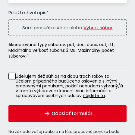
Priložte životopis
*
Sem presuňte súbor alebo
Vybrať súbor
Akceptované typy súborov: pdf, doc, docx, odt, rtf,
Maximálna veľkosť súboru: 3 MB, Maximálny počet
súborov: 1.
Udeľujem tiež súhlas na dobu troch rokov za
účelom prípadného budúceho oslovenia s inými
pracovnými ponukami, pokiaľ nebudem vybraný/á
v tomto výberovom konaní. Viac informácií o
spracovávaní osobných údajov
nájdete tu
.
Odoslať formulár
Na základe vašej reakcie na túto pracovnú ponuku budú