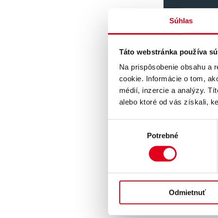
„
Kandi
Súhlas
nábor
vieme
Táto webstránka používa sú
preto
Na prispôsobenie obsahu a r
najod
cookie. Informácie o tom, ak
nie j
médií, inzercie a analýzy. Tí
Direc
alebo ktoré od vás získali, ke
Výber
Potrebné
súhlasu
Čo to znamen
Kandidát, ktorý
spolupracuje s
nielen človeka
Odmietnuť
posúvať sa vpr