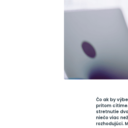
Čo ak by výbe
pritom cítime
stretnutie dv
niečo viac ne
rozhodujúci. 