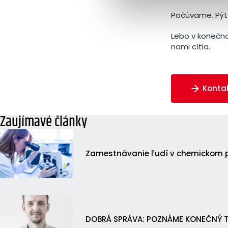
Počúvame. Pýta
Lebo v konečno
nami cítia.
Konta
Zaujímavé články
Zamestnávanie ľudí v chemickom p
DOBRÁ SPRÁVA: POZNÁME KONEČNÝ T