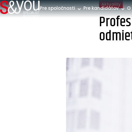
Preskočiť na obsah
Aktuality
Pre spoločnosti
Pre kandidátov
O
Profes
odmie