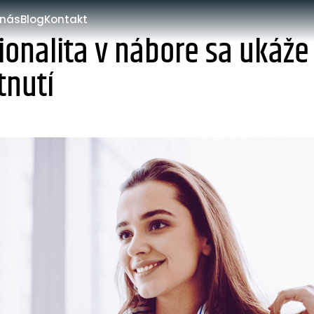
 nás
Blog
Kontakt
ionalita v nábore sa ukáže 
tnutí