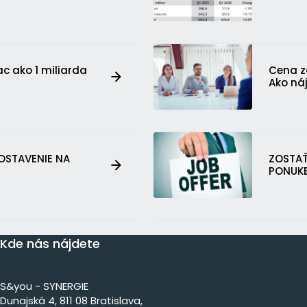
ac ako 1 miliarda
Cena z
Ako náj
OSTAVENIE NA
ZOSTAŤ
PONUKE
Kde nás nájdete
S&you - SYNERGIE
Dunajs​ká 4, 811 08 Bratislava,​​​​