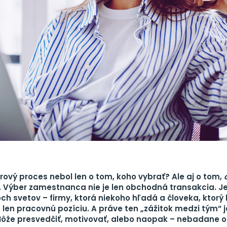
rový proces nebol len o tom, koho vybrať? Ale aj o tom,
. Výber zamestnanca nie je len obchodná transakcia. Je
och svetov – firmy, ktorá niekoho hľadá a človeka, ktorý
ž len pracovnú pozíciu. A práve ten „zážitok medzi tým“ 
Môže presvedčiť, motivovať, alebo naopak – nebadane o