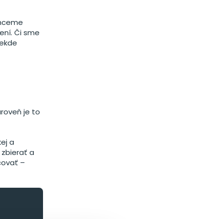
 Chceme
pení. Či sme
iekde
roveň je to
kej a
zbierať a
covať –