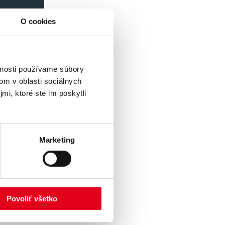
sť
O cookies
zbe
 –
vnosti používame súbory
eď
om v oblasti sociálnych
ing
mi, ktoré ste im poskytli
Marketing
torý
šancu získať
iu možnosť
Povoliť všetko