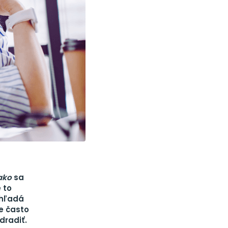
ako
sa
 to
 hľadá
je často
dradiť.