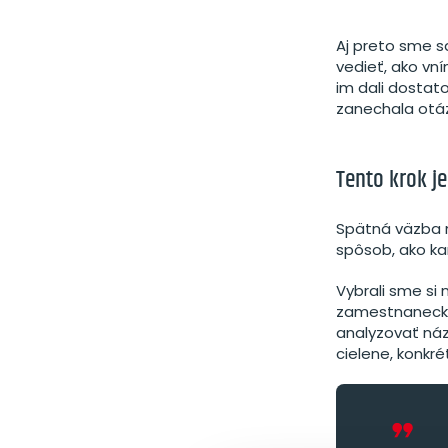
Aj preto sme s
vedieť, ako vní
im dali dostat
zanechala otáz
Tento krok je
Spätná väzba n
spôsob, ako ka
Vybrali sme si
zamestnaneckej
analyzovať náz
cielene, konkr