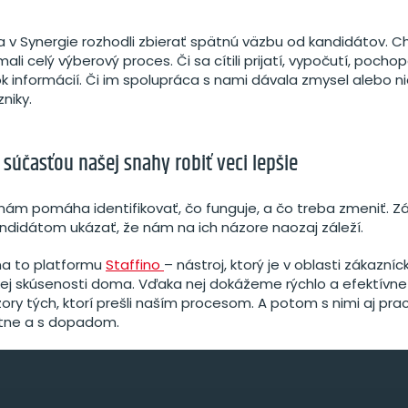
a v Synergie rozhodli zbierať spätnú väzbu od kandidátov.
mali celý výberový proces. Či sa cítili prijatí, vypočutí, pocho
ok informácií. Či im spolupráca s nami dávala zmysel alebo n
niky.
 súčasťou našej snahy robiť veci lepšie
ám pomáha identifikovať, čo funguje, a čo treba zmeniť. Zá
ndidátom ukázať, že nám na ich názore naozaj záleží.
 na to platformu
Staffino
– nástroj, ktorý je v oblasti zákazníc
 skúsenosti doma. Vďaka nej dokážeme rýchlo a efektívne 
ory tých, ktorí prešli naším procesom. A potom s nimi aj pra
étne a s dopadom.