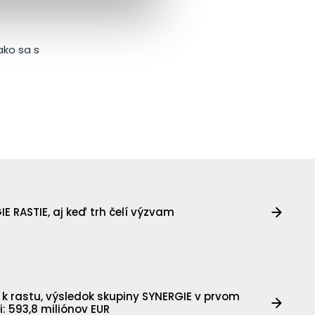
ako sa s
E RASTIE, aj keď trh čelí výzvam
 k rastu, výsledok skupiny SYNERGIE v prvom
i: 593,8 miliónov EUR